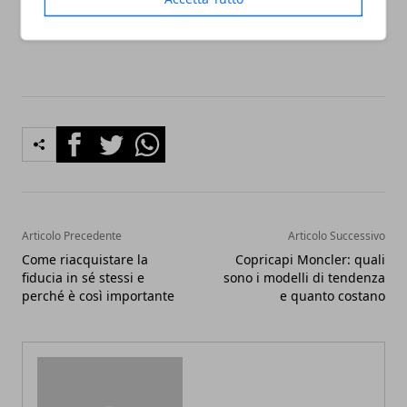
del servizio ideale per sé e per le sue tasche.
Facebook
Twitter
Whatsapp
Articolo Precedente
Articolo Successivo
Come riacquistare la
Copricapi Moncler: quali
fiducia in sé stessi e
sono i modelli di tendenza
perché è così importante
e quanto costano