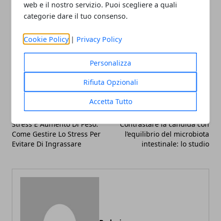
web e il nostro servizio. Puoi scegliere a quali
categorie dare il tuo consenso.
Cookie Policy
|
Privacy Policy
Facebook
Twitter
Whatsapp
Personalizza
Rifiuta Opzionali
Accetta Tutto
Articolo Precedente
Articolo Successivo
Stress E Aumento Di Peso:
Contrastare la candida con
Come Gestire Lo Stress Per
l’equilibrio del microbiota
Evitare Di Ingrassare
intestinale: lo studio