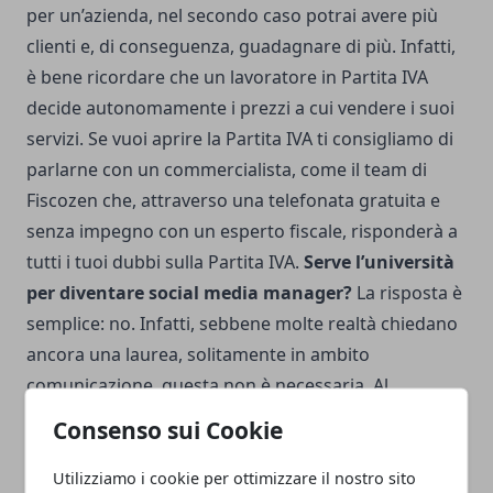
per un’azienda, nel secondo caso potrai avere più
clienti e, di conseguenza,
guadagnare di più
. Infatti,
è bene ricordare che un lavoratore in Partita IVA
decide autonomamente i prezzi a cui vendere i suoi
servizi. Se vuoi aprire la Partita IVA ti consigliamo di
parlarne con un commercialista, come il team di
Fiscozen
che, attraverso una telefonata gratuita e
senza impegno con un esperto fiscale, risponderà a
tutti i tuoi dubbi sulla Partita IVA.
Serve l’università
per diventare social media manager?
La risposta è
semplice: no. Infatti, sebbene molte realtà chiedano
ancora una laurea, solitamente in ambito
comunicazione, questa non è necessaria. Al
contrario, ti consigliamo di fare fin da subito
Consenso sui Cookie
esperienza e creare un tuo portfolio con i lavori
svolti.
Utilizziamo i cookie per ottimizzare il nostro sito