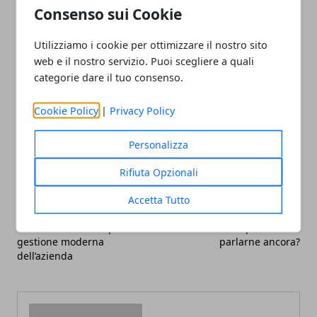
freddo e dai predatori. Fai una passeggiata intorno
Consenso sui Cookie
alla casa per individuare i luoghi che i piccioni
adoreranno, e impedisci loro di nidificare.
Utilizziamo i cookie per ottimizzare il nostro sito
web e il nostro servizio. Puoi scegliere a quali
categorie dare il tuo consenso.
Cookie Policy
|
Privacy Policy
Facebook
Twitter
Whatsapp
Personalizza
Rifiuta Opzionali
Accetta Tutto
Articolo Precedente
Articolo Successivo
Gli archivi in cloud per una
Endometriosi: perché non
gestione moderna
parlarne ancora?
dell’azienda