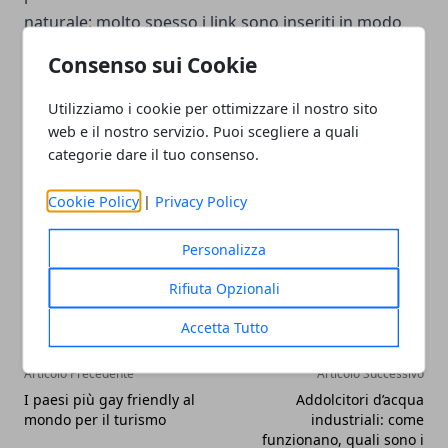
naturale: molto spesso i link sono inseriti in modo
poco naturale o sbagliato anche per l’idea di call to
Consenso sui Cookie
action, dunque in base al tipo di
prodotto, articolo
o servizio da linkare,
si potrà comprendere quale
Utilizziamo i cookie per ottimizzare il nostro sito
web e il nostro servizio. Puoi scegliere a quali
debba essere il posizionamento corretto.
categorie dare il tuo consenso.
Cookie Policy
|
Privacy Policy
Personalizza
Facebook
Twitter
Whatsapp
Rifiuta Opzionali
Accetta Tutto
Articolo Precedente
Articolo Successivo
I paesi più gay friendly al
Addolcitori d’acqua
mondo per il turismo
industriali: come
funzionano, quali sono i