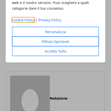
web e il nostro servizio. Puoi scegliere a quali
categorie dare il tuo consenso.
Facebook
Twitter
Whatsapp
Cookie Policy
|
Privacy Policy
Personalizza
Rifiuta Opzionali
Articolo Precedente
Articolo Successivo
Dieta chetogenica, quali
I 3 segreti per dire addio
Accetta Tutto
verdure consumare
alla pelle secca e alle
rughe
Redazione