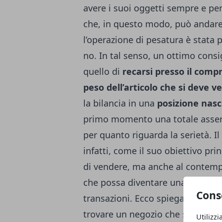
avere i suoi oggetti sempre e p
che, in questo modo, può andare
l’operazione di pesatura è stata
no. In tal senso, un ottimo cons
quello di
recarsi presso il comp
peso dell’articolo che si deve 
la bilancia in una
posizione nasc
primo momento una totale assenza
per quanto riguarda la serietà. I
infatti, come il suo obiettivo pr
di vendere, ma anche al contempo
che possa diventare una sorta di
Cons
transazioni.
Ecco spiegato il mot
trovare un negozio che sia in grad
Utilizzi