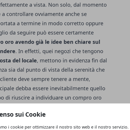
erfettamente a vista. Non solo, dal momento
 a controllare ovviamente anche se
 portata a termine in modo corretto oppure
iglio da seguire può essere certamente
ro oro avendo già le idee ben chiare sul
vendere
.
In effetti, quei negozi che tengono
osta del locale
, mettono in evidenza fin dal
 sia dal punto di vista della serenità che
l cliente deve sempre tenere a mente,
incipale debba essere inevitabilmente quello
 di riuscire a individuare un compro oro
 punto di riferimento anche per future
enso sui Cookie
ivo per cui è fondamentale riuscire a
o di trasmettere un alto livello di serietà,
amo i cookie per ottimizzare il nostro sito web e il nostro servizio.