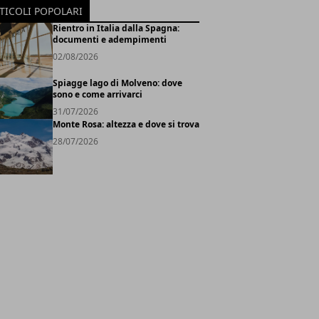
TICOLI POPOLARI
Rientro in Italia dalla Spagna:
documenti e adempimenti
02/08/2026
Spiagge lago di Molveno: dove
sono e come arrivarci
31/07/2026
Monte Rosa: altezza e dove si trova
28/07/2026