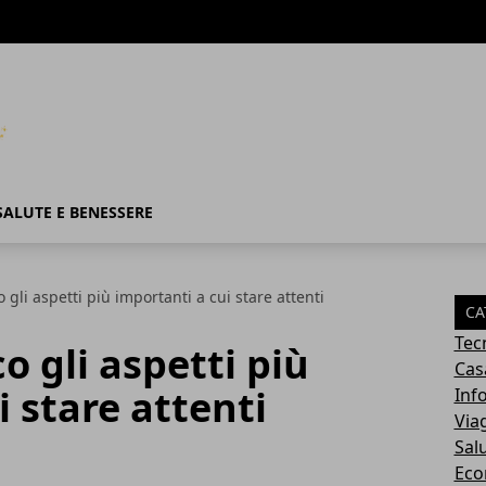
SALUTE E BENESSERE
gli aspetti più importanti a cui stare attenti
CA
Tec
o gli aspetti più
Cas
i stare attenti
Inf
Via
Sal
Eco