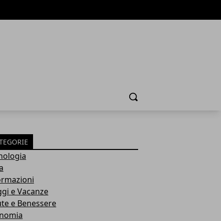
Cerca
TEGORIE
nologia
a
ormazioni
ggi e Vacanze
ute e Benessere
nomia