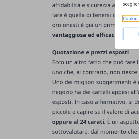
sceglie
affidabilità e sicurezza ai propri 
fare è quella di tenersi il più po
Cookie 
oro onesti è già un primo pass
vantaggiosa ed efficace
.
Quotazione e prezzi esposti
Ecco un altro fatto che può fare 
uno che, al contrario, non riesce
Uno dei migliori suggerimenti è qu
negozio ha dei cartelli appesi all’
esposti. In caso affermativo, si 
piccole e capire se il valore di a
oppure al 24 carati
.
È un aspetto
sottovalutare, dal momento che l