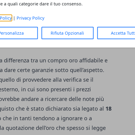
re a quali categorie dare il tuo consenso.
clienti. In caso contrario, la cosa migliore da
ssibile alla larga. Saper riconoscere i compro
Policy
|
Privacy Policy
o fondamentale verso una
vendita
Personalizza
Rifiuta Opzionali
Accetta Tut
la differenza tra un compro oro affidabile e
 a dare certe garanzie sotto quell’aspetto.
ello di provvedere alla verifica se il
esterno, in cui sono presenti i prezzi
dovrebbe andare a ricercare delle note più
cquisto che è stato dichiarato sia legato al
18
 che in tanti tendono a ignorare o a
a quotazione dell’oro che spesso si legge