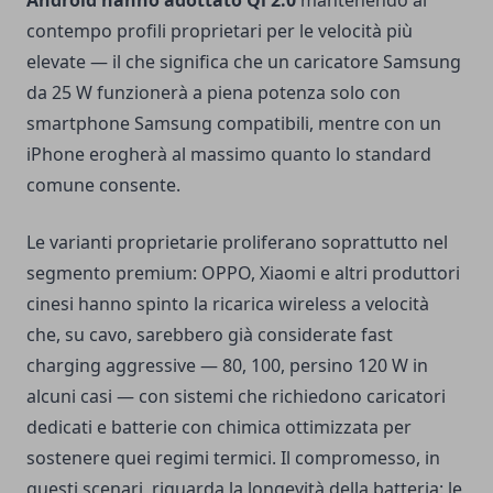
Android hanno adottato Qi 2.0
mantenendo al
contempo profili proprietari per le velocità più
elevate — il che significa che un caricatore Samsung
da 25 W funzionerà a piena potenza solo con
smartphone Samsung compatibili, mentre con un
iPhone erogherà al massimo quanto lo standard
comune consente.
Le varianti proprietarie proliferano soprattutto nel
segmento premium: OPPO, Xiaomi e altri produttori
cinesi hanno spinto la ricarica wireless a velocità
che, su cavo, sarebbero già considerate fast
charging aggressive — 80, 100, persino 120 W in
alcuni casi — con sistemi che richiedono caricatori
dedicati e batterie con chimica ottimizzata per
sostenere quei regimi termici. Il compromesso, in
questi scenari, riguarda la longevità della batteria: le