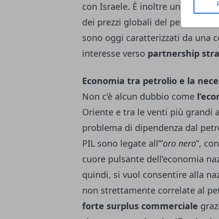
con Israele. È inoltre uno dei pri
dei prezzi globali del petrolio. I 
sono oggi caratterizzati da una c
interesse verso
partnership stra
Economia tra petrolio e la neces
Non c’è alcun dubbio come
l’eco
Oriente e tra le venti più grandi 
problema di dipendenza dal petroli
PIL sono legate all’”
oro nero
”, con
cuore pulsante dell’economia nazi
quindi, si vuol consentire alla na
non strettamente correlate al pet
forte surplus commerciale
grazi