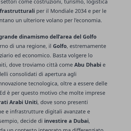
n settori come costruzioni, turismo, logistica
frastrutturali
per il Mondiale 2034 e per le
entano un ulteriore volano per l’economia.
 grande dinamismo dell’area del Golfo
erno di una regione, il
Golfo
, estremamente
nziario ed economico. Basta volgere lo
niti, dove troviamo città come
Abu Dhabi
e
lli consolidati di apertura agli
innovazione tecnologica, oltre a essere delle
. Ed è per questo motivo che molte imprese
ati Arabi Uniti
, dove sono presenti
e e infrastrutture digitali avanzate e
esempio, decide di
investire a Dubai
,
 da un contesto integrato ma differenziato.