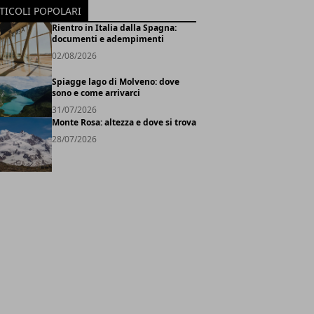
TICOLI POPOLARI
Rientro in Italia dalla Spagna:
documenti e adempimenti
02/08/2026
Spiagge lago di Molveno: dove
sono e come arrivarci
31/07/2026
Monte Rosa: altezza e dove si trova
28/07/2026