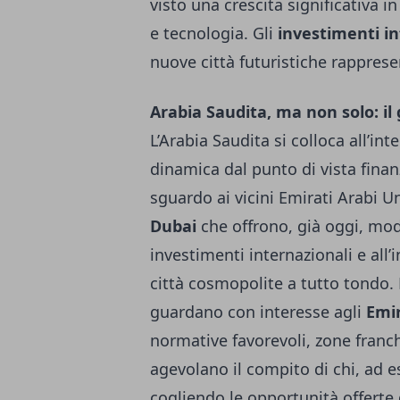
visto una crescita significativa i
e tecnologia. Gli
investimenti in
nuove città futuristiche rappres
Arabia Saudita, ma non solo: il
L’Arabia Saudita si colloca all’int
dinamica dal punto di vista fina
sguardo ai vicini Emirati Arabi U
Dubai
che offrono, già oggi, mode
investimenti internazionali e all’
città cosmopolite a tutto tondo
guardano con interesse agli
Emir
normative favorevoli, zone franch
agevolano il compito di chi, ad 
cogliendo le opportunità offerte