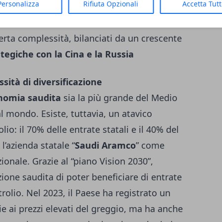
Personalizza
Rifiuta Opzionali
Accetta Tut
ncipali attori nell’OPEC+ e nella regolazione
rapporti con gli Stati Uniti, da sempre solidi,
erta complessità, bilanciati da un crescente
tegiche con la Cina e la Russia
sità di diversificazione
nomia saudita
sia la più grande del Medio
al mondo. Esiste, tuttavia, un atavico
o: il 70% delle entrate statali e il 40% del
 l’azienda statale “
Saudi Aramco
” come
onale. Grazie al “piano Vision 2030”,
zione saudita di poter beneficiare di entrate
rolio. Nel 2023, il Paese ha registrato un
e ai prezzi elevati del greggio, ma ha anche