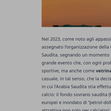
Nel 2023, come noto agli appassi
assegnato l’organizzazione della
Saudita, segnando un momento sto
grande evento che, con ogni proba
sportive, ma anche come
vetrin
casuale, in tal senso, che la dec
in cui l’Arabia Saudita stia effet
calcio: il fondo sovrano saudita (
europei e inondato di “petrol-dol
attrattiva non solo per calciatori