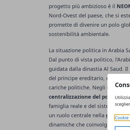
progetto più ambizioso è il
NEO
Nord-Ovest del paese, che si est
promette di divenire un polo glo
sostenibilità ambientale.
La situazione politica in Arabia S
Dal punto di vista politico, l’Ara
guidata dalla dinastia Al Saud. I
del principe ereditario, e non esi
Cons
cariche politiche. Negli ultimi an
centralizzazione del potere
, ri
Utilizzi
sceglie
famiglia reale e del sistema istitu
un ruolo centrale nella
geopoliti
Cookie 
dinamiche che coinvolgono l’Iran,