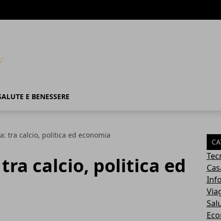
SALUTE E BENESSERE
a: tra calcio, politica ed economia
CA
Tec
tra calcio, politica ed
Cas
Inf
Via
Sal
Eco