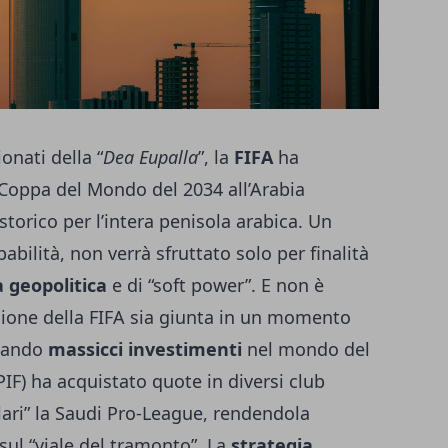
onati della “
Dea Eupalla
”, la
FIFA
ha
 Coppa del Mondo del 2034 all’Arabia
rico per l’intera penisola arabica. Un
bilità, non verrà sfruttato solo per finalità
a geopolitica
e di “soft power”. E non è
isione della FIFA sia giunta in un momento
tuando
massicci investimenti
nel mondo del
PIF) ha acquistato quote in diversi club
lari” la Saudi Pro-League, rendendola
 sul “viale del tramonto”. La
strategia