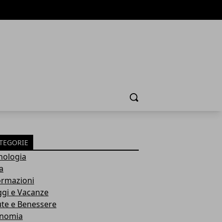
Cerca
TEGORIE
nologia
a
ormazioni
ggi e Vacanze
ute e Benessere
nomia